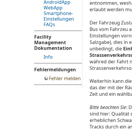
AndroidApp
entnommen, weshalb
WebApp
erlaubt werden mu
Smartphone-
Einstellungen
Der Fahrzeug Zust
FAQs
Bus vom Fahrzeu ab
Einstellungen vor
Facility
Salzgabe), dies in 
Management
Dokumentation
unbedingt, die
Ein
Strassenverkehr
Info
währed der Fahrt ni
Strassenverkehrsor
Fehlermeldungen
Fehler melden
Weiterhin kann die
das der mit der Rä
Zeit und ein wählb
Bitte beachten Sie
: 
sind hier: Qualitä
erheblichen Schwan
Tracks durch ein 