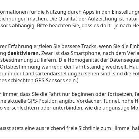
ormationen für die Nutzung durch Apps in den Einstellung
eichnungen machen. Die Qualität der Aufzeichung ist natürl
ors abhängig. Bitte beachten Sie, dass es dort - je nach H
rer Erfahrung erzielen Sie bessere Tracks, wenn Sie die E
ung
deaktivieren
. Zwar ist das Smartphone, nach dem Verl
tsbestimmung zu liefern. Die Homogenität der Datensequen
 Ortsbestimmung während der Fahrt ständig wechselt. Häufi
pur in der Landkartendarstellung zu sehen sind, sind die Fo
nes schlechten GPS-Sensors sein.)
 immer, dass Sie die Fahrt nur beginnen oder fortsetzen, fa
ne aktuelle GPS-Position angibt. Vordächer, Tunnel, hohe
o verschlechtern oder unterbinden, wie die ungünstige M
st stets eine ausreichend freie Sichtlinie zum Himmel ha