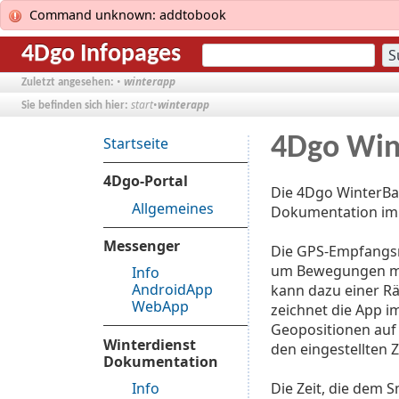
Command unknown: addtobook
4Dgo Infopages
•
winterapp
Zuletzt angesehen:
start
•
winterapp
Sie befinden sich hier:
4Dgo Win
Startseite
4Dgo-Portal
Die 4Dgo WinterBas
Allgemeines
Dokumentation im 
Messenger
Die GPS-Empfangsm
um Bewegungen mi
Info
AndroidApp
kann dazu einer R
WebApp
zeichnet die App i
Geopositionen auf
Winterdienst
den eingestellten 
Dokumentation
Info
Die Zeit, die dem