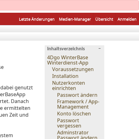
Letzte Änderungen
Medien-Manager
Übersicht
Anmelden
−
Inhaltsverzeichnis
4Dgo WinterBase
Winterdienst-App
se
Voraussetzungen
Installation
Nutzerkonten
dabei genutzt
einrichten
terBaseApp
Passwort ändern
rtet. Danach
Framework / App-
Management
e ermittelten
Konto löschen
uen Zeit und
Passwort
vergessen
Adminstrator
System
Passwort ändern