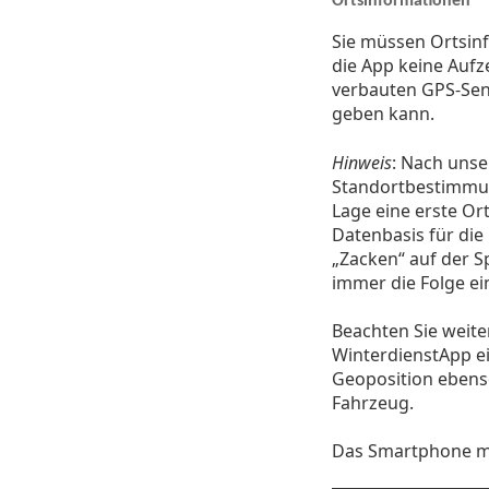
Ortsinformationen
Sie müssen Ortsinf
die App keine Aufz
verbauten GPS-Sens
geben kann.
Hinweis
: Nach unse
Standortbestimm
Lage eine erste Or
Datenbasis für die
„Zacken“ auf der S
immer die Folge ei
Beachten Sie weiter
WinterdienstApp ei
Geoposition ebens
Fahrzeug.
Das Smartphone mus