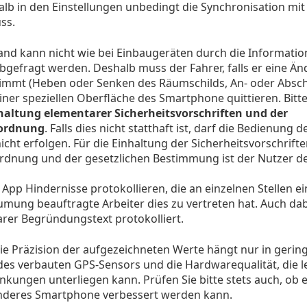
 in den Einstellungen unbedingt die Synchronisation mit 
ss.
and kann nicht wie bei Einbaugeräten durch die Informati
gefragt werden. Deshalb muss der Fahrer, falls er eine Ä
nimmt (Heben oder Senken des Räumschilds, An- oder Absch
einer speziellen Oberfläche des Smartphone quittieren. Bitt
haltung elementarer Sicherheitsvorschriften und der
sordnung
. Falls dies nicht statthaft ist, darf die Bedienung
cht erfolgen. Für die Einhaltung der Sicherheitsvorschrifte
dnung und der gesetzlichen Bestimmung ist der Nutzer der 
 App Hindernisse protokollieren, die an einzelnen Stellen 
umung beauftragte Arbeiter dies zu vertreten hat. Auch dab
arer Begründungstext protokolliert.
Die Präzision der aufgezeichneten Werte hängt nur in ger
t des verbauten GPS-Sensors und die Hardwarequalität, die l
kungen unterliegen kann. Prüfen Sie bitte stets auch, ob ei
anderes Smartphone verbessert werden kann.