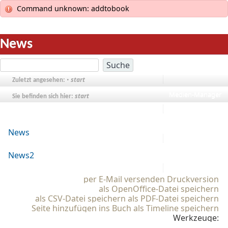
Command unknown: addtobook
News
Letzte Änderungen
•
start
Zuletzt angesehen:
Medien-Manager
start
Sie befinden sich hier:
Übersicht
News
Anmelden
News2
per E-Mail versenden
Druckversion
als OpenOffice-Datei speichern
als CSV-Datei speichern
als PDF-Datei speichern
Seite hinzufügen ins Buch
als Timeline speichern
Werkzeuge: